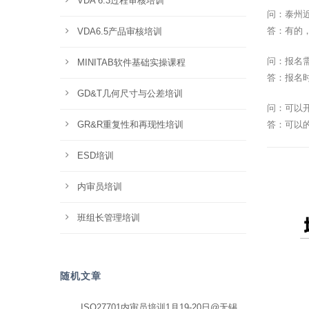
VDA 6.3过程审核培训
问：泰州近
答：有的
VDA6.5产品审核培训
问：报名
MINITAB软件基础实操课程
答：报名
GD&T几何尺寸与公差培训
问：可以
GR&R重复性和再现性培训
答：可以
ESD培训
内审员培训
班组长管理培训
随机文章
ISO27701内审员培训1月19-20日@无锡