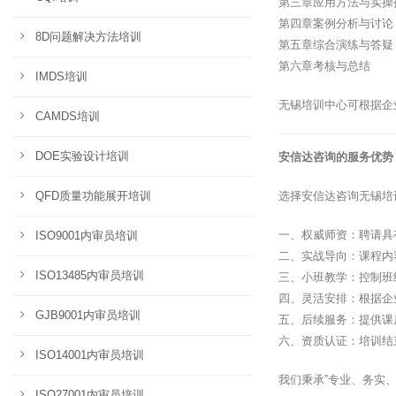
第三章应用方法与实操
第四章案例分析与讨论
8D问题解决方法培训
第五章综合演练与答疑
第六章考核与总结
IMDS培训
无锡培训中心可根据企
CAMDS培训
DOE实验设计培训
安信达咨询的服务优势
QFD质量功能展开培训
选择安信达咨询无锡培
一、权威师资：聘请具
ISO9001内审员培训
二、实战导向：课程内
ISO13485内审员培训
三、小班教学：控制班
四、灵活安排：根据企
GJB9001内审员培训
五、后续服务：提供课
六、资质认证：培训结
ISO14001内审员培训
我们秉承”专业、务实
ISO27001内审员培训