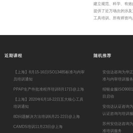
建立规范、科学、有效
提供了近万场次的涉及
工具培训。所有师资均
近期课程
随机推荐
【上海】8月15-16日ISO13485标准与内审
安信达咨询为华正联
员培训通知
准与内审培训服
PPAP生产件批准程序培训8月17日@上海
招银金服ISO900
目启动
【上海】2020年6月18-22日五大核心工具
培训通知
安信达认证咨询为武
认证咨询与培训
8D问题解决方法培训6月21-22日@上海
苏州安信达咨询为南
CAMDS培训11月23日@上海
准培训服务