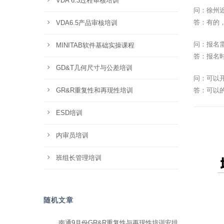
VDA 6.3过程审核培训
问：徐州
答：有的
VDA6.5产品审核培训
问：报名
MINITAB软件基础实操课程
答：报名
GD&T几何尺寸与公差培训
问：可以
GR&R重复性和再现性培训
答：可以
ESD培训
内审员培训
班组长管理培训
随机文章
南通9月份GR&R重复性与再现性培训安排