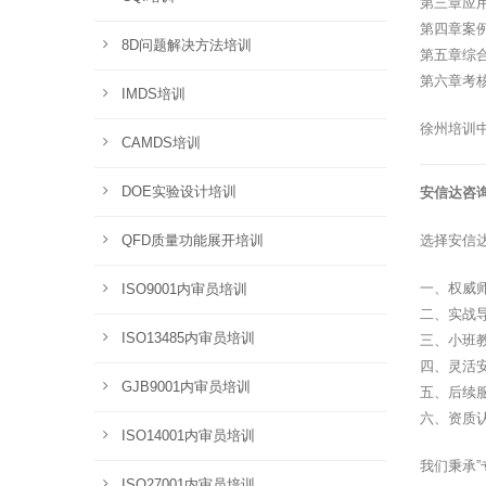
第三章应
第四章案
8D问题解决方法培训
第五章综
第六章考
IMDS培训
徐州培训
CAMDS培训
DOE实验设计培训
安信达咨
QFD质量功能展开培训
选择安信
一、权威
ISO9001内审员培训
二、实战
ISO13485内审员培训
三、小班
四、灵活
GJB9001内审员培训
五、后续
六、资质
ISO14001内审员培训
我们秉承
ISO27001内审员培训