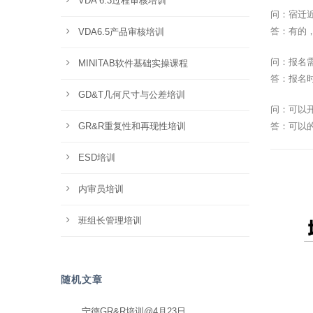
VDA 6.3过程审核培训
问：宿迁
答：有的
VDA6.5产品审核培训
问：报名
MINITAB软件基础实操课程
答：报名
GD&T几何尺寸与公差培训
问：可以
GR&R重复性和再现性培训
答：可以
ESD培训
内审员培训
班组长管理培训
随机文章
宁德GR&R培训@4月23日