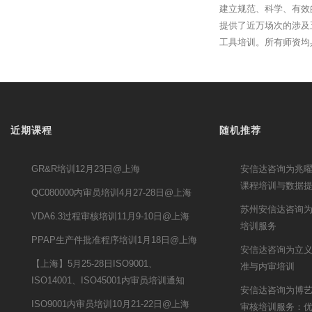
建立规范、科学、有效
提供了近万场次的涉及
工具培训。所有师资均
近期课程
随机推荐
GR&R培训12月23日@上海
安信达咨询为兆曜电
课程培训与数据
QC080000内审员培训4月27-28日@上海
苏州安信达咨询为
VDA6.3过程审核培训11月9-10日@上海
培训服务
PPAP生产件批准程序培训1月18日@上海
安信达咨询为立义集
【上海】5月25-28日ISO9001、
准与内审培训
ISO14001、ISO45001内审员培训通知
安信达咨询为博艺提
ISO9001内审员培训10月21-22日@上海
审核培训服务：