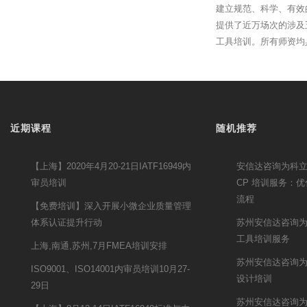
建立规范、科学、有效
提供了近万场次的涉及
工具培训。所有师资均
近期课程
随机推荐
【上海】2020年4月20-21日IATF16949内
安信达咨询为科立讯
审员培训
CP 培训服务：
流程
【免费培训】深入开展小微企业质量管理
体系认证提升行动
苏州安信达咨询
工具培训服务
上海,南通,苏州,7月FMEA培训安排
苏州安信达咨询为
ISO9001、ISO14001内审员培训10月27-
设计培训
29日
苏州安信达咨询